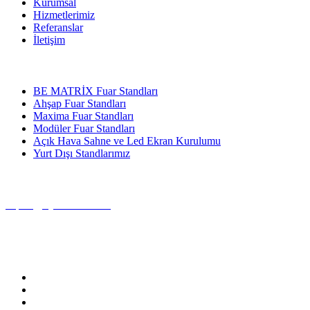
Kurumsal
Hizmetlerimiz
Referanslar
İletişim
Hizmetlerimiz
BE MATRİX Fuar Standları
Ahşap Fuar Standları
Maxima Fuar Standları
Modüler Fuar Standları
Açık Hava Sahne ve Led Ekran Kurulumu
Yurt Dışı Standlarımız
Bize Ulaşın
export@uysalstand.com
+90 332 342 47 81