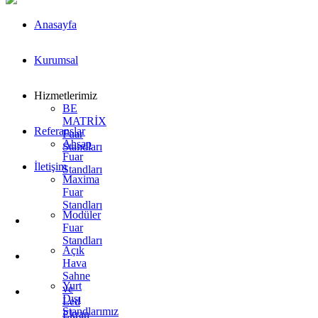
Anasayfa
Kurumsal
Hizmetlerimiz
BE
MATRİX
Referanslar
Fuar
Ahşap
Standları
Fuar
İletişim
Standları
Maxima
Fuar
Standları
Modüler
Fuar
Standları
Açık
Hava
Sahne
Yurt
ve
Dışı
Led
Standlarımız
Ekran