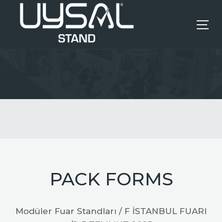
ANASAYFA
KURUMSAL
HIZMETLERIMIZ
REFERANSLAR
PACK FORMS
İLETIŞIM
Modüler Fuar Standları / F İSTANBUL FUARI