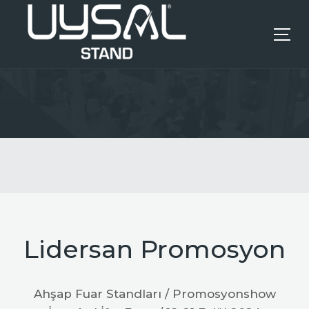
ANASAYFA
KURUMSAL
HIZMETLERIMIZ
REFERANSLAR
Lidersan Promosyon
İLETIŞIM
Ahşap Fuar Standları / Promosyonshow