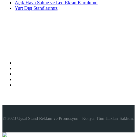
Açık Hava Sahne ve Led Ekran Kurulumu
Yurt Dışı Standlarımız
Bize Ulaşın
export@uysalstand.com
+90 332 342 47 81
© 2023 Uysal Stand Reklam ve Promosyon - Konya. Tüm Hakları Saklıdır.