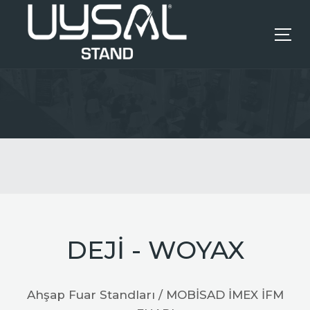
ANASAYFA
KURUMSAL
HIZMETLERIMIZ
REFERANSLAR
DEJİ - WOYAX
İLETIŞIM
Ahşap Fuar Standları / MOBİSAD İMEX İFM